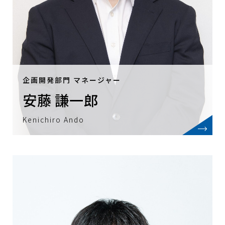
変化する環境に対して柔軟にポジションを
調整し、リスク分担を最適化することがで
きる、流動性の高い市場です。
私たちは、取引の共通の目線となる公正価
格を導き出し、発信し続けることで、市場
の活性化と、多様な取引の実現に貢献して
企画開発部門 マネージャー
まいります。
安藤 謙一郎
Kenichiro Ando