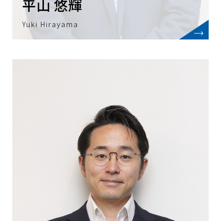
平山 悠輝
早稲田大学理工学部卒業。
Yuki Hirayama
2001年に株式会社三和銀行（現・株式会
社三菱UFJ銀行）に入行し、法人営業に従
事。
その後、株式会社日本総合研究所、フロン
ティア・マネジメント株式会社にて、幅広
いセクターのコンサルティング業務に従
事。
2014年に株式会社三菱総合研究所に入社
し、MPX事業の立上げに携わり現在に至
る。
抱負
今、電力業界に必要なのは、目まぐるしく